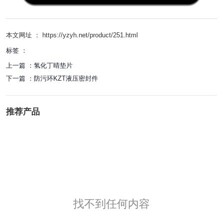
本文网址 ： https://yzyh.net/product/251.html
标签 ：
上一篇 ：
氢化丁晴垫片
下一篇 ：
防污环KZT液压密封件
推荐产品
找不到任何内容