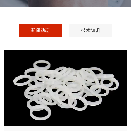
新闻动态
技术知识