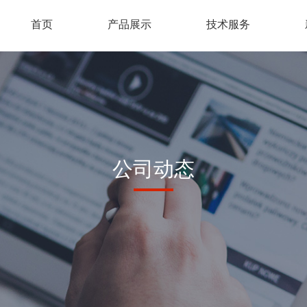
首页
产品展示
技术服务
公司动态